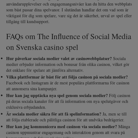
användarupplevelser och engagemangsnivåer kan du hitta den webbplats
som bäst passar dina spelvanor. I slutändan handlar det om vad som är
viktigast för dig som spelare, vare sig det är säkerhet, urval av spel eller
tillgång till kundsupport.
FAQs om The Influence of Social Media
on Svenska casino spel
Hur påverkar sociala medier valet av casinowebbplatser?
Sociala
medier erbjuder information och bonusar från olika casinon, vilket gör
det enklare för spelare att jämföra alternativ.
Vilka plattformar är bäst för att följa casinon på sociala medier?
Facebook och Instagram är de mest populära plattformarna för casinon
att annonsera sina kampanjer.
Hur kan jag upptäcka nya spel genom sociala medier?
Följ casinon
på deras sociala kanaler för att få information om nya spelutgåvor och
exklusiva erbjudanden.
Är sociala medier säkra för att få spelinformation?
Ja, men se till
att följa etablerade och pålitliga casinon för att undvika bedrägerier.
Hur kan jag kommunicera med casinon via sociala medier?
Många
casinon uppmuntrar engagemang och interaktion genom att svara på