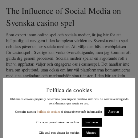
The Influence of Social Media on
Svenska casino spel
Som expert inom online spel och sociala medier, är jag här för att
hjälpa dig att navigera i den komplexa världen av Svenska casino spel
och dess påverkan av sociala medier. Att välja den bästa webbplatsen
för casinospel i Sverige kan verka överväldigande, men jag kommer att
guida dig genom processen. Sociala medier spelar en avgörande roll i
hur vi uppfattar, väljer och engagerar oss i casinospel. Det handlar inte
bara om spelutbud, utan också om hur väl plattformarna kommunicerar
med sina användare och marknadsför sina tjänster. I den här artikeln
analyserar vi olika webbplatser och ger dig insikter för att göra det
bästa valet för dina behov.
Política de cookies
Hur sociala medier formar Svenska
Utilizamos cookies propias y de terceros para mejorar nuestros servicios. Si continúa navegando
consideramos que acepta su uso.
casino spel
Aceptar
Consulte nuestra
Política de cookies
si desea obtener más información
Rechazar
Clic aquí para eliminar las cookies
Den första faktorn att överväga i din sökning efter den bästa
casinowebbplatsen är hur sociala medier påverkar casinospel. Många av
Ajustes
Clic aquí para ajustar las cookies
de mest populära casinona i Sverige använder sociala medier aktivt för