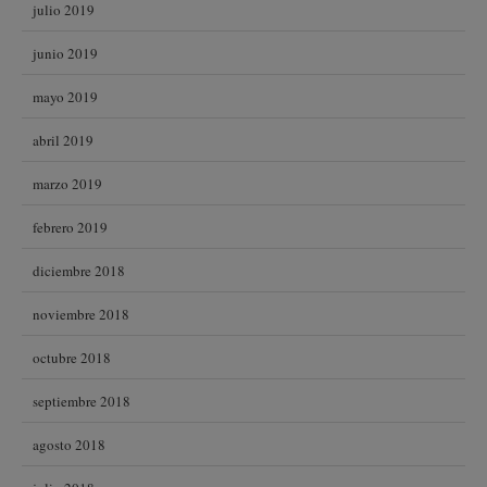
julio 2019
junio 2019
mayo 2019
abril 2019
marzo 2019
febrero 2019
diciembre 2018
noviembre 2018
octubre 2018
septiembre 2018
agosto 2018