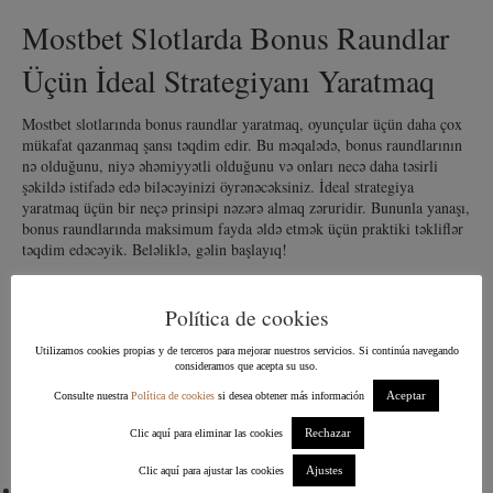
Mostbet Slotlarda Bonus Raundlar
Üçün İdeal Strategiyanı Yaratmaq
Mostbet slotlarında bonus raundlar yaratmaq, oyunçular üçün daha çox
mükafat qazanmaq şansı təqdim edir. Bu məqalədə, bonus raundlarının
nə olduğunu, niyə əhəmiyyətli olduğunu və onları necə daha təsirli
şəkildə istifadə edə biləcəyinizi öyrənəcəksiniz. İdeal strategiya
yaratmaq üçün bir neçə prinsipi nəzərə almaq zəruridir. Bununla yanaşı,
bonus raundlarında maksimum fayda əldə etmək üçün praktiki təkliflər
təqdim edəcəyik. Beləliklə, gəlin başlayıq!
Bonus Raundlarının Əhəmiyyəti
Política de cookies
Bonus raundları, slot oyunlarının bir hissəsi olaraq daha çox mükafat
Utilizamos cookies propias y de terceros para mejorar nuestros servicios. Si continúa navegando
əldə etməyə imkan tanıyır. Bu raundlar, oyunçulara oyunun digər
consideramos que acepta su uso.
hissələrinə nisbətən daha yüksək qazanma şansı təqdim edir. Əslində,
Aceptar
Consulte nuestra
Política de cookies
si desea obtener más información
bonus raundları oyunçuların qazancını artıran əsas komponentlərdən
biridir. Onların mahiyyətini daha yaxşı anlamaq üçün aşağıdakı mühüm
Rechazar
Clic aquí para eliminar las cookies
aspektləri qeyd edək:
Ajustes
Clic aquí para ajustar las cookies
Mükafatlar:
Bonus raundları adətən daha yüksək çarpanlar və pulsuz