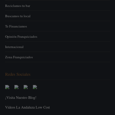
Reciclamos tu bar
Buscamos tu local
Te Financiamos
Opinión Franquiciados
Internacional
Zona Franquiciados
Redes Sociales
¡Visita Nuestro Blog!
Vídeos La Andaluza Low Cost