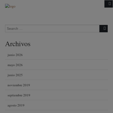
Skip to content
Search for:
Archivos
junio 2026
mayo 2026
junio 2025
noviembre 2019
septiembre 2019
agosto 2019