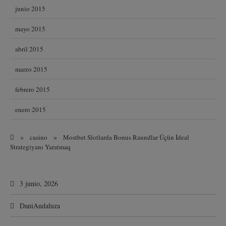
junio 2015
mayo 2015
abril 2015
marzo 2015
febrero 2015
enero 2015
»
»
casino
Mostbet Slotlarda Bonus Raundlar Üçün İdeal
Strategiyanı Yaratmaq
3 junio, 2026
DaniAndaluza