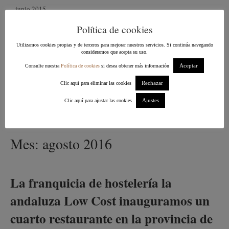
junio 2015
Política de cookies
mayo 2015
Utilizamos cookies propias y de terceros para mejorar nuestros servicios. Si continúa navegando
abril 2015
consideramos que acepta su uso.
Aceptar
Consulte nuestra
Política de cookies
si desea obtener más información
marzo 2015
Rechazar
Clic aquí para eliminar las cookies
febrero 2015
Ajustes
Clic aquí para ajustar las cookies
enero 2015
Mes:
agosto 2016
La franquicia de hostelería la
andaluza Low Cost inauguramos un
cuarto restaurante en la provincia de