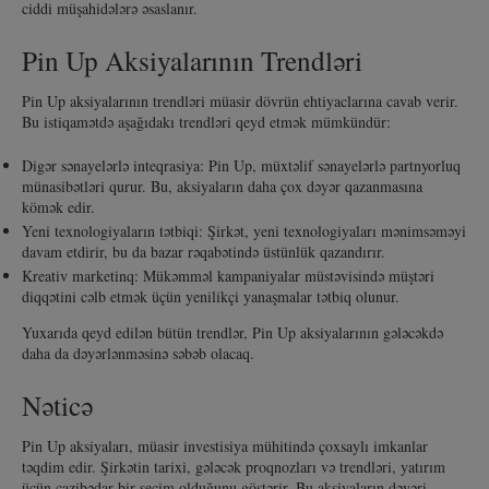
ciddi müşahidələrə əsaslanır.
Pin Up Aksiyalarının Trendləri
Pin Up aksiyalarının trendləri müasir dövrün ehtiyaclarına cavab verir.
Bu istiqamətdə aşağıdakı trendləri qeyd etmək mümkündür:
Digər sənayelərlə inteqrasiya: Pin Up, müxtəlif sənayelərlə partnyorluq
münasibətləri qurur. Bu, aksiyaların daha çox dəyər qazanmasına
kömək edir.
Yeni texnologiyaların tətbiqi: Şirkət, yeni texnologiyaları mənimsəməyi
davam etdirir, bu da bazar rəqabətində üstünlük qazandırır.
Kreativ marketinq: Mükəmməl kampaniyalar müstəvisində müştəri
diqqətini cəlb etmək üçün yenilikçi yanaşmalar tətbiq olunur.
Yuxarıda qeyd edilən bütün trendlər, Pin Up aksiyalarının gələcəkdə
daha da dəyərlənməsinə səbəb olacaq.
Nəticə
Pin Up aksiyaları, müasir investisiya mühitində çoxsaylı imkanlar
təqdim edir. Şirkətin tarixi, gələcək proqnozları və trendləri, yatırım
üçün cazibədar bir seçim olduğunu göstərir. Bu aksiyaların dəyəri,