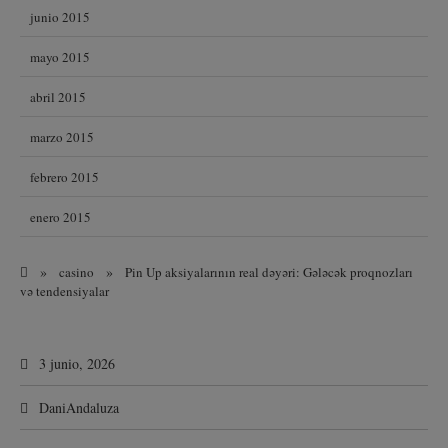
junio 2015
mayo 2015
abril 2015
marzo 2015
febrero 2015
enero 2015
»
»
casino
Pin Up aksiyalarının real dəyəri: Gələcək proqnozları
və tendensiyalar
3 junio, 2026
DaniAndaluza