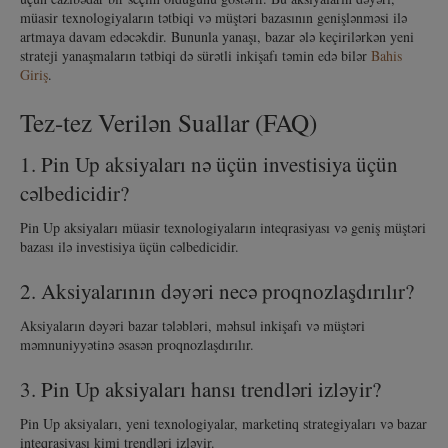
müasir texnologiyaların tətbiqi və müştəri bazasının genişlənməsi ilə
artmaya davam edəcəkdir. Bununla yanaşı, bazar ələ keçirilərkən yeni
strateji yanaşmaların tətbiqi də sürətli inkişafı təmin edə bilər
Bahis
Giriş
.
Tez-tez Verilən Suallar (FAQ)
1. Pin Up aksiyaları nə üçün investisiya üçün
cəlbedicidir?
Pin Up aksiyaları müasir texnologiyaların inteqrasiyası və geniş müştəri
bazası ilə investisiya üçün cəlbedicidir.
2. Aksiyalarının dəyəri necə proqnozlaşdırılır?
Aksiyaların dəyəri bazar tələbləri, məhsul inkişafı və müştəri
məmnuniyyətinə əsasən proqnozlaşdırılır.
3. Pin Up aksiyaları hansı trendləri izləyir?
Pin Up aksiyaları, yeni texnologiyalar, marketinq strategiyaları və bazar
inteqrasiyası kimi trendləri izləyir.