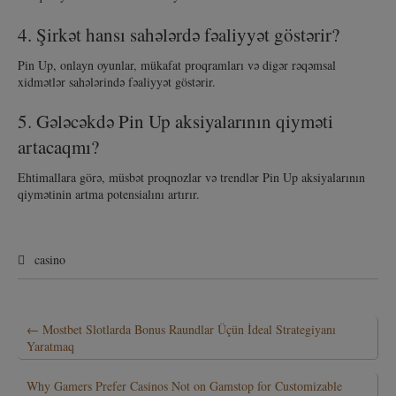
4. Şirkət hansı sahələrdə fəaliyyət göstərir?
Pin Up, onlayn oyunlar, mükafat proqramları və digər rəqəmsal
xidmətlər sahələrində fəaliyyət göstərir.
5. Gələcəkdə Pin Up aksiyalarının qiyməti
artacaqmı?
Ehtimallara görə, müsbət proqnozlar və trendlər Pin Up aksiyalarının
qiymətinin artma potensialını artırır.
casino
←
Mostbet Slotlarda Bonus Raundlar Üçün İdeal Strategiyanı
Yaratmaq
Why Gamers Prefer Casinos Not on Gamstop for Customizable