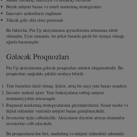
Böyük müştəri bazası və təsirli marketinq strategiyaları
İnnovativ məhsulların təqdimatı
Yüksək gəlir əldə etmə potensialı
Bu faktorlar, Pin Up aksiyalarının qiymətlərinin artmasına səbəb
olmuşdur. Eyni zamanda, bu şirkət bazarda güclü bir oyunçu olmağı
uğurla bacarmışdır.
Gələcək Proqnozları
Pin Up aksiyalarının gələcək proqnozları müsbət istiqamətdədir. Bu
proqnozları aşağıdakı şəkildə sıralaya bilərik:
Yeni bazarlara daxil olmaq: Şirkət, artıq bir neçə yeni bazarı araşdırır.
Inovativ məhsul işləri: Yeni funksiyaların tətbiqi müştəri
məmnuniyyətini artıracaqdır.
Rəqəmsal marketinq strategiyalarının gücləndirilməsi: Sosial media və
dijital reklamlar vasitəsilə müştəri bazası genişlənəcəkdir.
İnvestorlar üçün cəlbedicilik: Aksiyaların dəyərini artıran elementlər
investorları cəlb edəcəkdir.
Bu proqnozların hər biri, marketinq və müştəri xidmətləri sahəsində