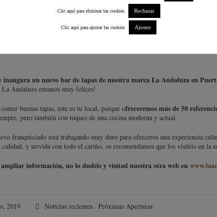
Rechazar
Clic aquí para eliminar las cookies
Ajustes
Clic aquí para ajustar las cookies
, 2019
Noticias recientes
,
Próximas Aperturas
e inaugura un nuevo bar de tapas de nuestra marca La Andaluza en Puer
 La Andaluza estamos muy felices!
freceremos más de 50 referenci
 comer buenas tapas, este es tu local, porque o
iempre, pero también con toques de una cocina moderna y actual.
evo franquiciado está trabajando muy duro para ofreceros una experiencia culina
c
 calidad, y servida con todo el cariño, os recomendamos que los visitéis en la
s ampliar información, no lo dudéis y visitad nuestra otra web en
www.laa
o, 2019
Noticias recientes
,
Próximas Aperturas