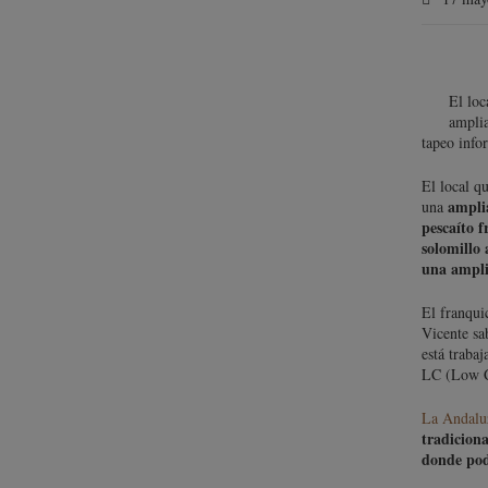
El loc
amplia
tapeo info
El local qu
ampli
una
pescaíto f
solomillo 
una ampli
El franqui
Vicente sa
está traba
LC (Low Co
La Andalu
tradicion
donde podr