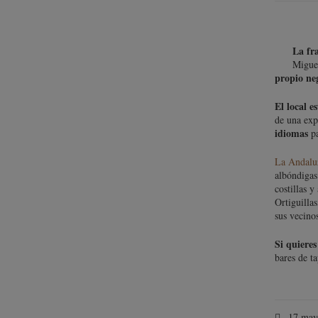
La fr
Migue
propio ne
El local e
de una exp
idiomas
p
La Andalu
albóndigas
costillas 
Ortiguilla
sus vecino
Si quiere
bares de t
17 may