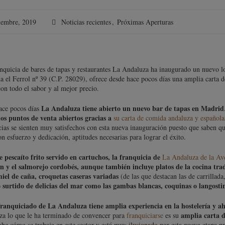
iembre, 2019
Noticias recientes
,
Próximas Aperturas
nquicia de bares de tapas y restaurantes La Andaluza ha inaugurado un nuevo lo
a el Ferrol nº 39 (C.P. 28029), ofrece desde hace pocos días una amplia carta d
con todo el sabor y al mejor precio.
La Andaluza tiene abierto un nuevo bar de tapas en Madrid
ace pocos días
ios puntos de venta abiertos gracias a
su carta de comida andaluza y española
cias se sienten muy satisfechos con esta nueva inauguración puesto que saben q
on esfuerzo y dedicación, aptitudes necesarias para lograr el éxito.
pescaíto frito servido en cartuchos, la franquicia de
La Andaluza de la Ave
n y el salmorejo cordobés, aunque también incluye platos de la cocina trad
iel de caña, croquetas caseras variadas
(de las que destacan las de carrillada
surtido de delicias del mar como las gambas blancas, coquinas o langostin
franquiciado de La Andaluza tiene amplia experiencia en la hostelería y a
amplia carta d
a lo que le ha terminado de convencer para
franquiciarse
es su
sabe cómo se trabaja en este sector y está muy ilusionado por esta nueva etapa 