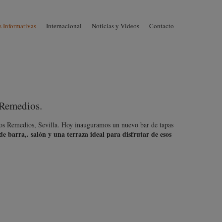
Skip to
 Informativas
Internacional
Noticias y Videos
Contacto
content
 Remedios.
 Los Remedios, Sevilla. Hoy inauguramos un nuevo bar de tapas
e barra,. salón y una terraza ideal para disfrutar de esos