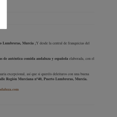
to Lumbreras, Murcia
¡Y desde la central de franquicias del
as de auténtica comida andaluza y española
elaborada, con el
ria excepcional, así que si queréis deleitaros con una buena
alle Región Murciana nº40, Puerto Lumbreras, Murcia.
ndaluza.com