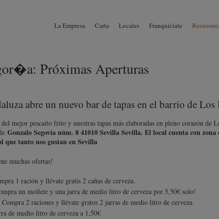
La Empresa
Carta
Locales
Franquíciate
Reuniones
gor�a:
Próximas Aperturas
aluza abre un nuevo bar de tapas en el barrio de Los
 del mejor pescaíto frito y nuestras tapas más elaboradas en pleno corazón de
Gonzalo Segovia núm. 8 41010 Sevilla Sevilla. El local cuenta con zona d
lle
ol que tanto nos gustan en Sevilla
ne muchas ofertas!
mpra 1 ración y llévate gratis 2 cañas de cerveza.
ompra un mollete y una jarra de medio litro de cerveza por 5,50€ solo!
: Compra 2 raciones y llévate gratos 2 jarras de medio litro de cerveza.
arra de medio litro de cerveza a 1,50€