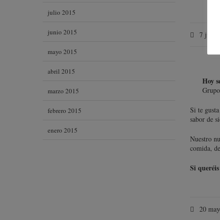
julio 2015
junio 2015
7 junio
mayo 2015
abril 2015
Hoy s
Grupo
marzo 2015
Si te gusta
febrero 2015
sabor de s
enero 2015
Nuestro nu
comida, de
Si queréi
20 may