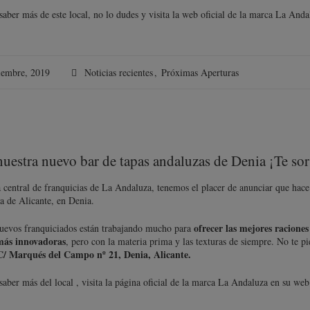
 saber más de este local, no lo dudes y visita la web oficial de la marca La And
iembre, 2019
Noticias recientes
,
Próximas Aperturas
nuestra nuevo bar de tapas andaluzas de Denia ¡Te s
 central de franquicias de La Andaluza, tenemos el placer de anunciar que hac
a de Alicante, en Denia.
ofrecer las mejores racione
uevos franquiciados están trabajando mucho para
más innovadoras
, pero con la materia prima y las texturas de siempre. No te p
C/ Marqués del Campo nº 21, Denia, Alicante.
 saber más del local , visita la página oficial de la marca La Andaluza en su we