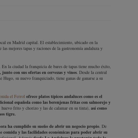
cal en Madrid capital. El establecimiento, ubicado en la
e las mejores tapas y raciones de la gastronomía andaluza y
. En la ciudad la franquicia de bares de tapas tiene mucho éxito,
, junto con sus ofertas en cervezas y vinos
. Desde la central
ue Hugo, su nuevo franquiciado, tiene ganas de ganarse a su
ofrece platos típicos andaluces como es el
nida el Ferrol
icional española como las berenjenas fritas con salmorejo y
así como
, huevo frito y chorizo y las de calamar en su tinta),
os tigre.
hora ha cumplido su sueño de abrir un negocio propio
. De
e comida y las facilidades económicas para poder abrir su
desde La Andaluza le prestarán toda la
profesional. Además