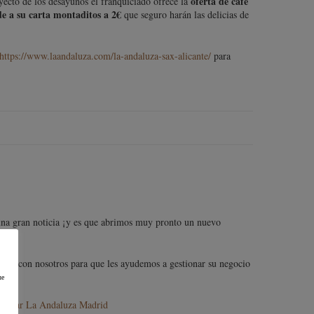
oferta de café
oyecto de los desayunos el franquiciado ofrece la
e a su carta montaditos a 2€
que seguro harán las delicias de
https://www.laandaluza.com/la-andaluza-sax-alicante/
para
 una gran noticia ¡y es que abrimos muy pronto un nuevo
arse con nosotros para que les ayudemos a gestionar su negocio
ue
de Bar La Andaluza Madrid