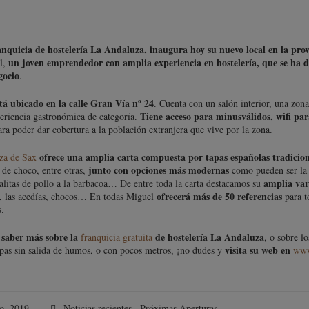
anquicia de hostelería La Andaluza, inaugura hoy su nuevo local en la prov
un joven emprendedor con amplia experiencia en hostelería, que se ha 
l,
gocio
.
stá ubicado en la calle Gran Vía nº 24
. Cuenta con un salón interior, una zon
Tiene acceso para minusválidos, wifi par
eriencia gastronómica de categoría.
ara poder dar cobertura a la población extranjera que vive por la zona.
ofrece una amplia carta compuesta por tapas españolas tradicio
za de Sax
junto con opciones más modernas
 de choco, entre otras,
como pueden ser la 
amplia vari
y alitas de pollo a la barbacoa… De entre toda la carta destacamos su
ofrecerá más de 50 referencias
s, las acedías, chocos… En todas Miguel
para t
s.
s saber más sobre la
de hostelería La Andaluza
franquicia gratuita
, o sobre l
visita su web en
apas sin salida de humos, o con pocos metros, ¡no dudes y
www
o, 2019
Noticias recientes
,
Próximas Aperturas