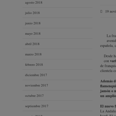
agosto 2018
19 nov
julio 2018
junio 2018
mayo 2018
La fra
avenid
abril 2018
española, 
marzo 2018
Desde h
var
con
febrero 2018
de franqui
clientela c
diciembre 2017
Además de 
noviembre 2017
flamenquí
jamón o m
un amplio 
octubre 2017
El nuevo 
septiembre 2017
La Andaluz
local
. El 