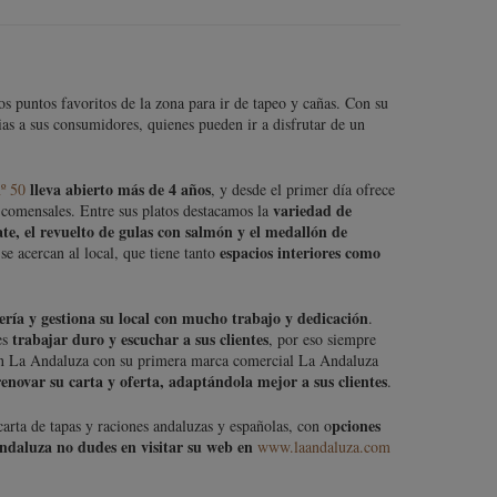
os puntos favoritos de la zona para ir de tapeo y cañas. Con su
cias a sus consumidores, quienes pueden ir a disfrutar de un
lleva abierto más de 4 años
º 50
, y desde el primer día ofrece
variedad de
 comensales. Entre sus platos destacamos la
ate, el revuelto de gulas con salmón y el medallón de
espacios interiores como
 se acercan al local, que tiene tanto
lería y gestiona su local con mucho trabajo y dedicación
.
trabajar duro y escuchar a sus clientes
es
, por eso siempre
 con La Andaluza con su primera marca comercial La Andaluza
renovar su carta y oferta, adaptándola mejor a sus clientes
.
pciones
arta de tapas y raciones andaluzas y españolas, con o
daluza no dudes en visitar su web en
www.laandaluza.com