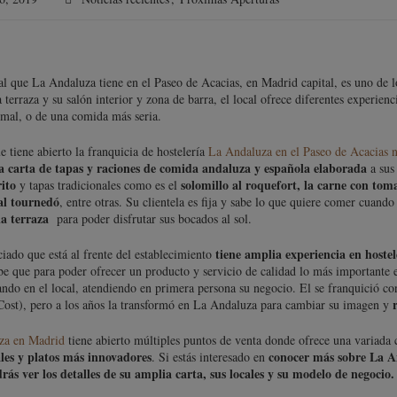
al que La Andaluza tiene en el Paseo de Acacias, en Madrid capital, es uno de l
 terraza y su salón interior y zona de barra, el local ofrece diferentes experien
rmal, o de una comida más seria.
e tiene abierto la franquicia de hostelería
La Andaluza en el Paseo de Acacias n
a carta de tapas y raciones de comida andaluza y española elaborada
a sus
rito
solomillo al roquefort, la carne con tom
y tapas tradicionales como es el
al tournedó
, entre otras. Su clientela es fija y sabe lo que quiere comer cuando
a terraza
para poder disfrutar sus bocados al sol.
tiene amplia experiencia en hoste
ciado que está al frente del establecimiento
be que para poder ofrecer un producto y servicio de calidad lo más importante 
jando en el local, atendiendo en primera persona su negocio. El se franquició
st), pero a los años la transformó en La Andaluza para cambiar su imagen y
za en Madrid
tiene abierto múltiples puntos de venta donde ofrece una variada c
ales y platos más innovadores
conocer más sobre La An
. Si estás interesado en
ás ver los detalles de su amplia carta, sus locales y su modelo de negocio.