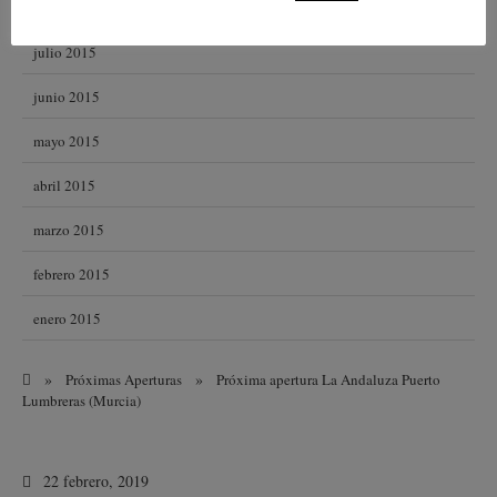
agosto 2015
julio 2015
junio 2015
mayo 2015
abril 2015
marzo 2015
febrero 2015
enero 2015
»
»
Próximas Aperturas
Próxima apertura La Andaluza Puerto
Lumbreras (Murcia)
22 febrero, 2019