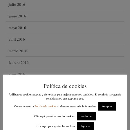
julio 2016
junio 2016
mayo 2016
abril 2016
marzo 2016
febrero 2016
enero 2016
Política de cookies
diciembre 2015
Utilizamos cookies propias y de terceros para mejorar nuestros servicios. Si continúa navegando
noviembre 2015
consideramos que acepta su uso.
Aceptar
Consulte nuestra
Política de cookies
si desea obtener más información
octubre 2015
Rechazar
Clic aquí para eliminar las cookies
septiembre 2015
Ajustes
Clic aquí para ajustar las cookies