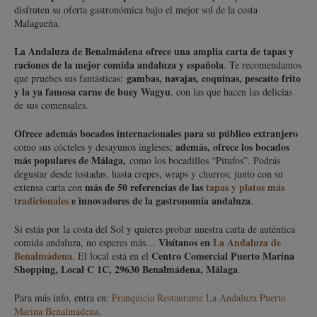
disfruten su oferta gastronómica bajo el mejor sol de la costa
Malagueña.
La Andaluza de Benalmádena ofrece una amplia carta de tapas y
raciones de la mejor comida andaluza y española
. Te recomendamos
gambas, navajas, coquinas, pescaíto frito
que pruebes sus fantásticas:
y la ya famosa carne de buey Wagyu
, con las que hacen las delicias
de sus comensales.
Ofrece además bocados internacionales para su público extranjero
además, ofrece los bocados
como sus cócteles y desayunos ingleses;
más populares de Málaga,
como los bocadillos “Pitufos”. Podrás
degustar desde tostadas, hasta crepes, wraps y churros; junto con su
más de 50 referencias de las
tapas y platos más
extensa carta con
tradicionales
e innovadores de la gastronomía andaluza
.
Si estás por la costa del Sol y quieres probar nuestra carta de auténtica
Visítanos en
La Andaluza de
comida andaluza, no esperes más…
Benalmádena
Centro Comercial Puerto Marina
. El local está en el
Shopping, Local C 1C, 29630 Benalmádena, Málaga
.
Para más info, entra en:
Franquicia Restaurante La Andaluza Puerto
Marina Benalmádena.