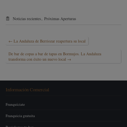
Noticias recientes
,
Próximas Aperturas
←
La Andaluza de Berriozar reapertura su local
De bar de copas a bar de tapas en Bormujos. La Andaluza
transforma con éxito un nuevo local
→
Información Comercial
Franquíciate
Franquicia gratuita