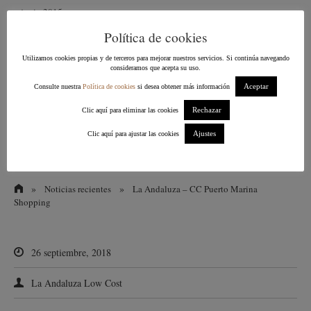
junio 2015
Política de cookies
mayo 2015
Utilizamos cookies propias y de terceros para mejorar nuestros servicios. Si continúa navegando
abril 2015
consideramos que acepta su uso.
Aceptar
Consulte nuestra
Política de cookies
si desea obtener más información
marzo 2015
Rechazar
Clic aquí para eliminar las cookies
febrero 2015
Ajustes
Clic aquí para ajustar las cookies
enero 2015
»
»
Noticias recientes
La Andaluza – CC Puerto Marina
Shopping
26 septiembre, 2018
La Andaluza Low Cost