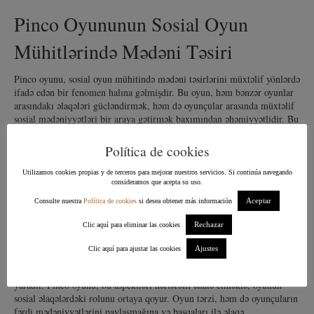
Pinco Oyununun Sosial Oyun
Mühitlərində Mədəni Təsiri
Pinco oyunu, sosial oyun mühitində mədəni təsirlərini müxtəlif yönlərdə
ifadə edən bir fenomen halına gəlmişdir. Bu oyun, həm bənzər oyunlar
arasındakı əlaqələri gücləndirmək, həm də oyunçular arasında müxtəlif
sosial mədəniyyətləri bir araya gətirmək baxımından əhəmiyyətlidir. Bu
yazıda, Pinco oyununu sosial oyun mühitindəki mədəni təsirləri ilə
araşdıracağıq və onun oyunçular arasında necə bir bağ yaratdığını
Política de cookies
göstərəcəyik.
Utilizamos cookies propias y de terceros para mejorar nuestros servicios. Si continúa navegando
consideramos que acepta su uso.
Pinco Oyununa Giriş
Aceptar
Consulte nuestra
Política de cookies
si desea obtener más información
Pinco oyunu, əyləncənin daha da maraqlı, interaktiv və cəlbedici
Rechazar
Clic aquí para eliminar las cookies
olmasını təmin edən unikal bir sosial oyun növüdür. Oyun, iştirakçıların
diqqətini çəkmək və motivasiyasını artırmaq məqsədilə yaradılmışdır.
Ajustes
Clic aquí para ajustar las cookies
Mədəniyyətin oyun mühitinə daxil olması, oyunçuların öz mədəni
kəskinliklərini və sosial dinamika qaydalarını analiz etməyə imkan
yaradır. Pinco oyunu, bu aspektləri hərtərəfli əhatə etməklə, oyunun
sosial əlaqələrdəki rolunu ortaya qoyur. Oyun tərzi, həm də oyunçuların
fərdi mədəniyyətlərini paylaşmağına və başqaları ilə əlaqə