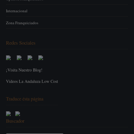
Internacional
Zona Franquiciados
Redes Sociales
¡Visita Nuestro Blog!
Vídeos La Andaluza Low Cost
Traduce ésta página
Buscador