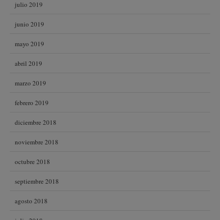
julio 2019
junio 2019
mayo 2019
abril 2019
marzo 2019
febrero 2019
diciembre 2018
noviembre 2018
octubre 2018
septiembre 2018
agosto 2018