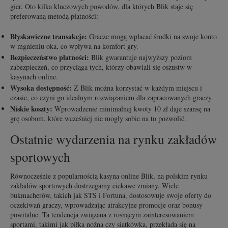
gier. Oto kilka kluczowych powodów, dla których Blik staje się
preferowaną metodą płatności:
Błyskawiczne transakcje:
Gracze mogą wpłacać środki na swoje konto
w mgnieniu oka, co wpływa na komfort gry.
Bezpieczeństwo płatności:
Blik gwarantuje najwyższy poziom
zabezpieczeń, co przyciąga tych, którzy obawiali się oszustw w
kasynach online.
Wysoka dostępność:
Z Blik można korzystać w każdym miejscu i
czasie, co czyni go idealnym rozwiązaniem dla zapracowanych graczy.
Niskie koszty:
Wprowadzenie minimalnej kwoty 10 zł daje szansę na
grę osobom, które wcześniej nie mogły sobie na to pozwolić.
Ostatnie wydarzenia na rynku zakładów
sportowych
Równocześnie z popularnością kasyna online Blik, na polskim rynku
zakładów sportowych dostrzegamy ciekawe zmiany. Wiele
bukmacherów, takich jak STS i Fortuna, dostosowuje swoje oferty do
oczekiwań graczy, wprowadzając atrakcyjne promocje oraz bonusy
powitalne. Ta tendencja związana z rosnącym zainteresowaniem
sportami, takimi jak piłka nożna czy siatkówka, przekłada się na