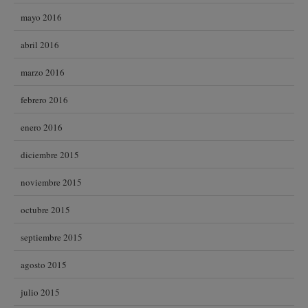
mayo 2016
abril 2016
marzo 2016
febrero 2016
enero 2016
diciembre 2015
noviembre 2015
octubre 2015
septiembre 2015
agosto 2015
julio 2015