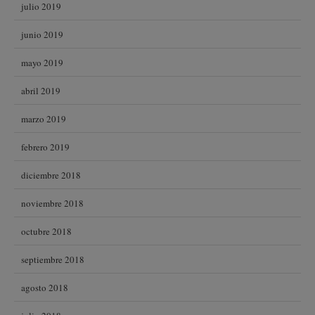
julio 2019
junio 2019
mayo 2019
abril 2019
marzo 2019
febrero 2019
diciembre 2018
noviembre 2018
octubre 2018
septiembre 2018
agosto 2018