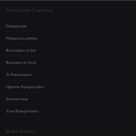
Información Comercial
Franquíciate
Franquicia gratuita
Reciclamos tu bar
Buscamos tu local
Te Financiamos
Opinión Franquiciados
Internacional
Zona Franquiciados
Redes Sociales