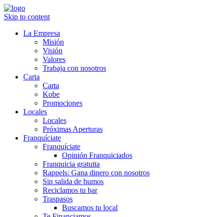
Skip to content
La Empresa
Misión
Visión
Valores
Trabaja con nosotros
Carta
Carta
Kobe
Promociones
Locales
Locales
Próximas Aperturas
Franquíciate
Franquíciate
Opinión Franquiciados
Franquicia gratuita
Rappels: Gana dinero con nosotros
Sin salida de humos
Reciclamos tu bar
Traspasos
Buscamos tu local
Te Financiamos