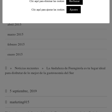
Rechazar
Clic aquí para eliminar las cookies
junio 2015
Ajustes
Clic aquí para ajustar las cookies
mayo 2015
abril 2015
marzo 2015
febrero 2015
enero 2015
»
»
Noticias recientes
La Andaluza de Fuengirola es tu lugar ideal
para disfrutar de lo mejor de la gastronomía del Sur
5 septiembre, 2019
marketing015