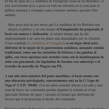
El bar de tapas de La Andaluza de Fuengirola (zona de los Boliches), se
está convirtiendo poco a poco en todo un referente en la zona para el
público nacional y extranjero para consumir auténtico pescaíto frito
andaluz.
Hace poco más de dos meses que La Andaluza de los Boliches está
el franquiciado ha preparado el
abierta el público y en este tiempo
local con esmero y dedicación
, al mismo tiempo que ha ido
implementando a su carta los platos más demandados por su clientela.
es un lugar ideal para
Como resultado
La Andaluza de Fuengirola
disfrutar de lo mejor de la gastronomía andaluza, aunando comida
tradicional, como son los cartuchos de frituras o las gambas al
ajillo, con otras opciones más actuales como son la hamburguesa de
atún con guacamole, las lagrimitas de bacalao con salmorejo o el
revuelto de morcilla de Wagyu con PX.
A tan sólo unos minutos del paseo marítimo, el local cuenta con
una ubicación privilegiada, concretamente está en la C/ Lope de
Vega nº 3 (CP: 29640)
. Con un salón comedor abierto a la calle y una
zona de barra, los comensales pueden degustar la comida en el tan
apreciado formato de tapas y raciones al tiempo que disfrutan del
frescor que le proporciona el diseño del restaurante.
Desde la central de franquicias se sienten muy satisfechos con este local