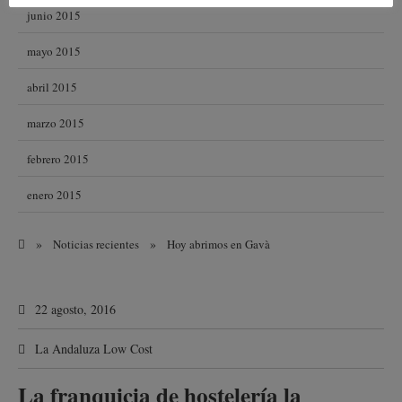
junio 2015
mayo 2015
abril 2015
marzo 2015
febrero 2015
enero 2015
»
»
Noticias recientes
Hoy abrimos en Gavà
22 agosto, 2016
La Andaluza Low Cost
La franquicia de hostelería la