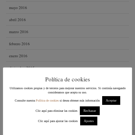
mayo 2016
abril 2016
marzo 2016
febrero 2016
enero 2016
diciembre 2015
Política de cookies
noviembre 2015
Utilizamos cookies propias y de terceros para mejorar nuestros servicios. Si continúa navegando
octubre 2015
consideramos que acepta su uso.
Aceptar
Consulte nuestra
Política de cookies
si desea obtener más información
septiembre 2015
Rechazar
Clic aquí para eliminar las cookies
agosto 2015
Ajustes
Clic aquí para ajustar las cookies
julio 2015