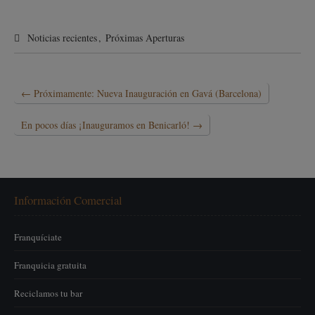
Noticias recientes
,
Próximas Aperturas
←
Próximamente: Nueva Inauguración en Gavá (Barcelona)
En pocos días ¡Inauguramos en Benicarló!
→
Información Comercial
Franquíciate
Franquicia gratuita
Reciclamos tu bar