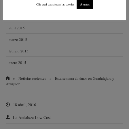
junio 2015
Ajustes
Clic aquí para ajustar las cookies
mayo 2015
abril 2015
marzo 2015
febrero 2015
enero 2015
»
»
Noticias recientes
Esta semana abrimos en Guadalajara y
Aranjuez
18 abril, 2016
La Andaluza Low Cost