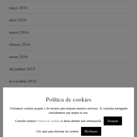
mayo 2016
abril 2016
marzo 2016
febrero 2016
enero 2016
diciembre 2015
noviembre 2015
octubre 2015
Política de cookies
septiembre 2015
Utilizamos cookies propias y de terceros para mejorar nuestros servicios. Si continúa navegando
consideramos que acepta su uso.
agosto 2015
Aceptar
Consulte nuestra
Política de cookies
si desea obtener más información
julio 2015
Rechazar
Clic aquí para eliminar las cookies