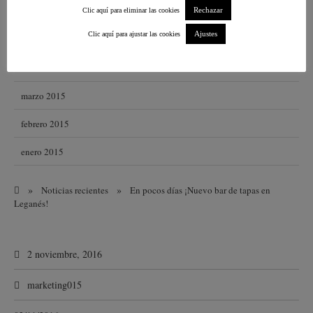
junio 2015
Rechazar
Clic aquí para eliminar las cookies
Ajustes
Clic aquí para ajustar las cookies
mayo 2015
abril 2015
marzo 2015
febrero 2015
enero 2015
»
»
Noticias recientes
En pocos días ¡Nuevo bar de tapas en
Leganés!
2 noviembre, 2016
marketing015