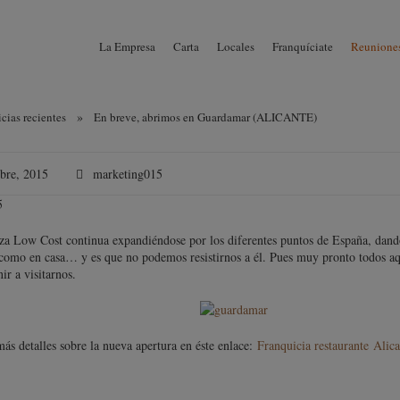
La Empresa
Carta
Locales
Franquíciate
Reuniones
»
cias recientes
En breve, abrimos en Guardamar (ALICANTE)
bre, 2015
marketing015
5
a Low Cost continua expandiéndose por los diferentes puntos de España, dando a
como en casa… y es que no podemos resistirnos a él. Pues muy pronto todos aqu
ir a visitarnos.
ás detalles sobre la nueva apertura en éste enlace:
Franquicia restaurante Alica