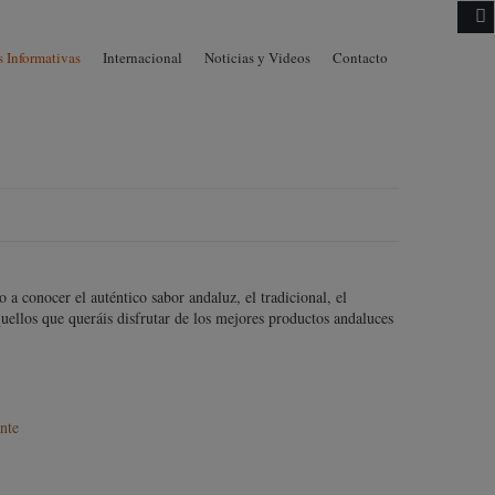
Skip to
 Informativas
Internacional
Noticias y Videos
Contacto
content
 conocer el auténtico sabor andaluz, el tradicional, el
ellos que queráis disfrutar de los mejores productos andaluces
nte