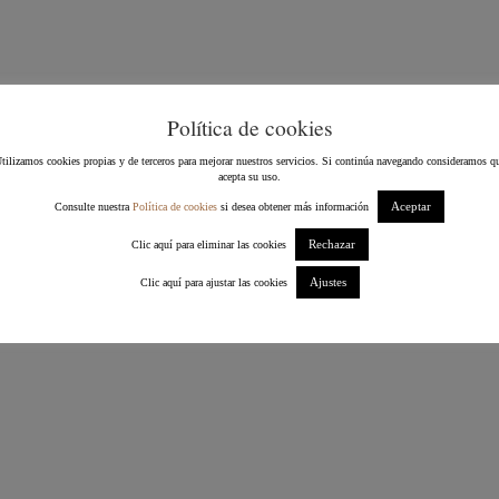
Política de cookies
tilizamos cookies propias y de terceros para mejorar nuestros servicios. Si continúa navegando consideramos q
acepta su uso.
Aceptar
Consulte nuestra
Política de cookies
si desea obtener más información
Rechazar
Clic aquí para eliminar las cookies
Ajustes
Clic aquí para ajustar las cookies