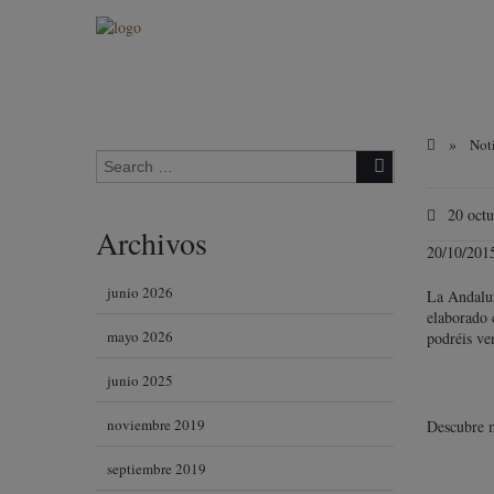
»
Noti
Search for:
20 octu
Archivos
20/10/201
junio 2026
La Andaluz
elaborado 
mayo 2026
podréis ven
junio 2025
noviembre 2019
Descubre m
septiembre 2019