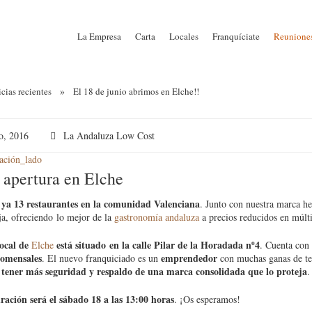
La Empresa
Carta
Locales
Franquíciate
Reuniones
»
cias recientes
El 18 de junio abrimos en Elche!!
o, 2016
La Andaluza Low Cost
 apertura en Elche
a 13 restaurantes en la comunidad Valenciana
. Junto con nuestra marca 
ja, ofreciendo lo mejor de la
gastronomía andaluza
a precios reducidos en múlti
local de
está situado en la calle Pilar de la Horadada nº4
Elche
. Cuenta con
comensales
emprendedor
. El nuevo franquiciado es un
con muchas ganas de te
 tener más seguridad y respaldo de una marca consolidada que lo proteja
.
ación será el sábado 18 a las 13:00 horas
. ¡Os esperamos!