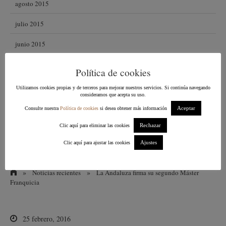
agosto 2015
julio 2015
junio 2015
mayo 2015
Política de cookies
abril 2015
Utilizamos cookies propias y de terceros para mejorar nuestros servicios. Si continúa navegando
consideramos que acepta su uso.
marzo 2015
Aceptar
Consulte nuestra
Política de cookies
si desea obtener más información
febrero 2015
Rechazar
Clic aquí para eliminar las cookies
Ajustes
Clic aquí para ajustar las cookies
enero 2015
»
»
Noticias recientes
La Andaluza firma su segundo Máster
Franquicia
25 febrero, 2016