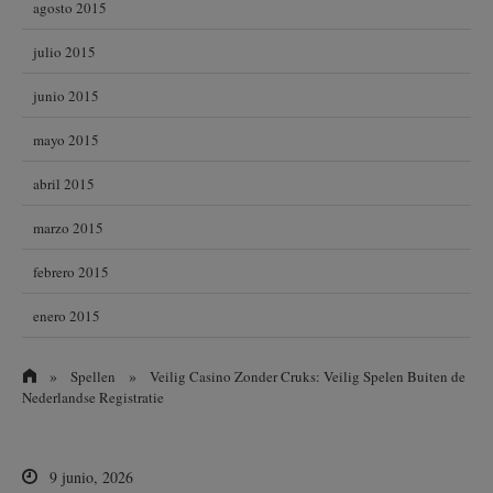
agosto 2015
julio 2015
junio 2015
mayo 2015
abril 2015
marzo 2015
febrero 2015
enero 2015
»
»
Spellen
Veilig Casino Zonder Cruks: Veilig Spelen Buiten de
Nederlandse Registratie
9 junio, 2026