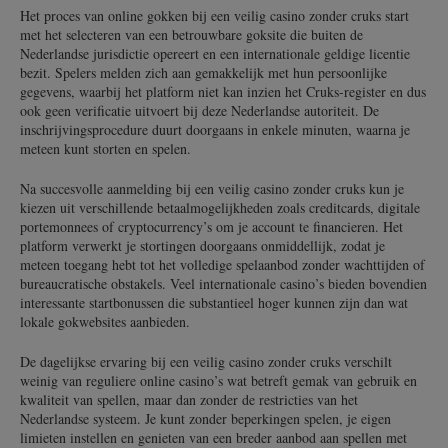
Het proces van online gokken bij een veilig casino zonder cruks start
met het selecteren van een betrouwbare goksite die buiten de
Nederlandse jurisdictie opereert en een internationale geldige licentie
bezit. Spelers melden zich aan gemakkelijk met hun persoonlijke
gegevens, waarbij het platform niet kan inzien het Cruks-register en dus
ook geen verificatie uitvoert bij deze Nederlandse autoriteit. De
inschrijvingsprocedure duurt doorgaans in enkele minuten, waarna je
meteen kunt storten en spelen.
Na succesvolle aanmelding bij een veilig casino zonder cruks kun je
kiezen uit verschillende betaalmogelijkheden zoals creditcards, digitale
portemonnees of cryptocurrency’s om je account te financieren. Het
platform verwerkt je stortingen doorgaans onmiddellijk, zodat je
meteen toegang hebt tot het volledige spelaanbod zonder wachttijden of
bureaucratische obstakels. Veel internationale casino’s bieden bovendien
interessante startbonussen die substantieel hoger kunnen zijn dan wat
lokale gokwebsites aanbieden.
De dagelijkse ervaring bij een veilig casino zonder cruks verschilt
weinig van reguliere online casino’s wat betreft gemak van gebruik en
kwaliteit van spellen, maar dan zonder de restricties van het
Nederlandse systeem. Je kunt zonder beperkingen spelen, je eigen
limieten instellen en genieten van een breder aanbod aan spellen met