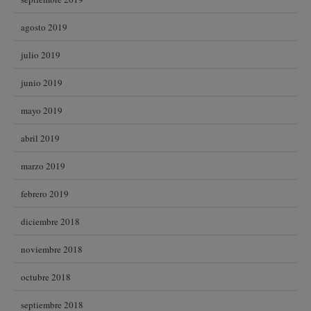
agosto 2019
julio 2019
junio 2019
mayo 2019
abril 2019
marzo 2019
febrero 2019
diciembre 2018
noviembre 2018
octubre 2018
septiembre 2018