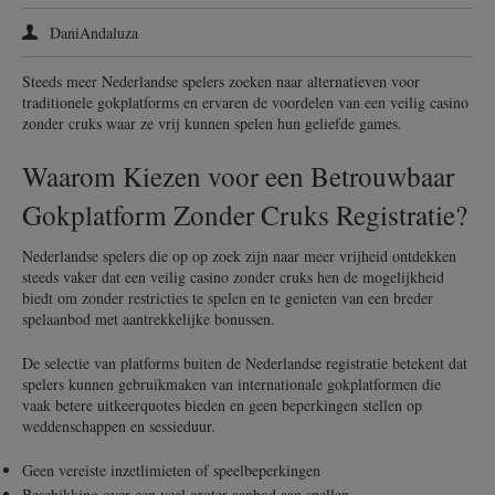
DaniAndaluza
Steeds meer Nederlandse spelers zoeken naar alternatieven voor
traditionele gokplatforms en ervaren de voordelen van een veilig casino
zonder cruks waar ze vrij kunnen spelen hun geliefde games.
Waarom Kiezen voor een Betrouwbaar
Gokplatform Zonder Cruks Registratie?
Nederlandse spelers die op op zoek zijn naar meer vrijheid ontdekken
steeds vaker dat een veilig casino zonder cruks hen de mogelijkheid
biedt om zonder restricties te spelen en te genieten van een breder
spelaanbod met aantrekkelijke bonussen.
De selectie van platforms buiten de Nederlandse registratie betekent dat
spelers kunnen gebruikmaken van internationale gokplatformen die
vaak betere uitkeerquotes bieden en geen beperkingen stellen op
weddenschappen en sessieduur.
Geen vereiste inzetlimieten of speelbeperkingen
Beschikking over een veel groter aanbod aan spellen