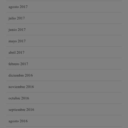
agosto 2017
julio 2017
junio 2017
mayo 2017
abril 2017
febrero 2017
diciembre 2016
noviembre 2016
octubre 2016
septiembre 2016
agosto 2016