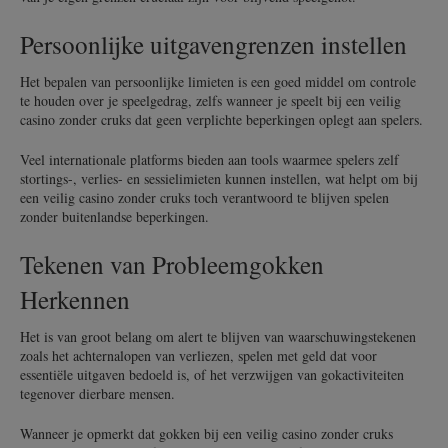
Persoonlijke uitgavengrenzen instellen
Het bepalen van persoonlijke limieten is een goed middel om controle
te houden over je speelgedrag, zelfs wanneer je speelt bij een veilig
casino zonder cruks dat geen verplichte beperkingen oplegt aan spelers.
Veel internationale platforms bieden aan tools waarmee spelers zelf
stortings-, verlies- en sessielimieten kunnen instellen, wat helpt om bij
een veilig casino zonder cruks toch verantwoord te blijven spelen
zonder buitenlandse beperkingen.
Tekenen van Probleemgokken
Herkennen
Het is van groot belang om alert te blijven van waarschuwingstekenen
zoals het achternalopen van verliezen, spelen met geld dat voor
essentiële uitgaven bedoeld is, of het verzwijgen van gokactiviteiten
tegenover dierbare mensen.
Wanneer je opmerkt dat gokken bij een veilig casino zonder cruks