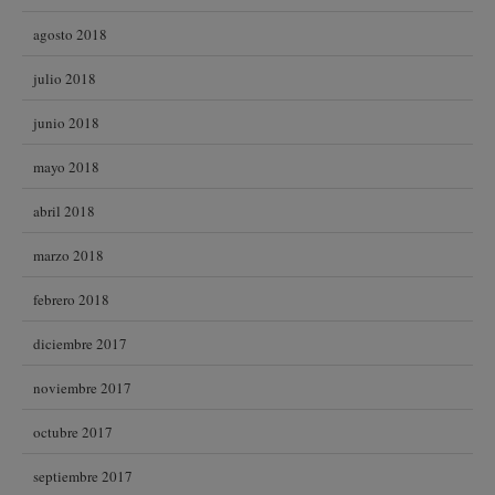
agosto 2018
julio 2018
junio 2018
mayo 2018
abril 2018
marzo 2018
febrero 2018
diciembre 2017
noviembre 2017
octubre 2017
septiembre 2017