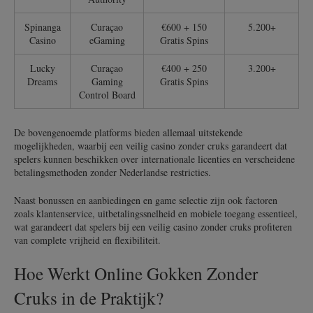
Spinanga
Curaçao
€600 + 150
5.200+
Casino
eGaming
Gratis Spins
Lucky
Curaçao
€400 + 250
3.200+
Dreams
Gaming
Gratis Spins
Control Board
De bovengenoemde platforms bieden allemaal uitstekende
mogelijkheden, waarbij een veilig casino zonder cruks garandeert dat
spelers kunnen beschikken over internationale licenties en verscheidene
betalingsmethoden zonder Nederlandse restricties.
Naast bonussen en aanbiedingen en game selectie zijn ook factoren
zoals klantenservice, uitbetalingssnelheid en mobiele toegang essentieel,
wat garandeert dat spelers bij een veilig casino zonder cruks profiteren
van complete vrijheid en flexibiliteit.
Hoe Werkt Online Gokken Zonder
Cruks in de Praktijk?