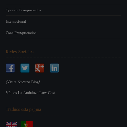
Opinión Franquiciados
Internacional
Zona Franquiciados
Redes Sociales
¡Visita Nuestro Blog!
Vídeos La Andaluza Low Cost
Traduce ésta página