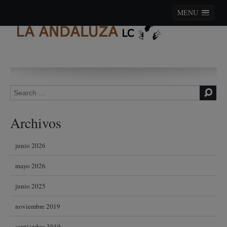
MENU
Skip to content
Search for:
Archivos
junio 2026
mayo 2026
junio 2025
noviembre 2019
septiembre 2019