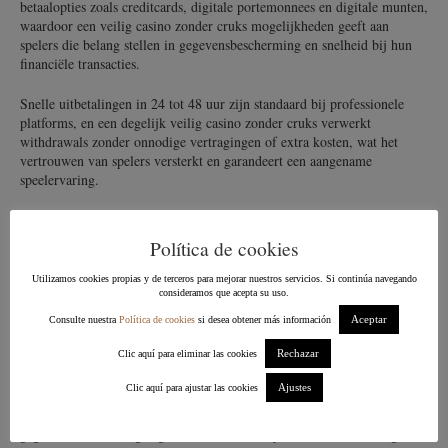
betaalopties zoals creditcards, digitale portemonnees en digitale munten,
waardoor een veilig casino zonder cruks mogelijkheden geeft aan
spelers die belang stellen in gegevensbescherming en snelheid bij hun
financiële transacties.
Snelle uitbetalingen in 24 tot 48 uur zijn standaard bij professionele
platforms, en een degelijk veilig casino zonder cruks verwerkt
withdrawals zonder onnodige vertragingen of extra kosten, wat het
vertrouwen van spelers versterkt en garandeert een aangename
speelervaring.
Privacybeleid en Bescherming van
Política de cookies
gegevens
Utilizamos cookies propias y de terceros para mejorar nuestros servicios. Si continúa navegando
consideramos que acepta su uso.
Moderne beveiligingstechnologie en strikte privacyprotocollen zorgen
ervoor dat persoonlijke en financiële gegevens volledig beschermd zijn,
Aceptar
Consulte nuestra
Política de cookies
si desea obtener más información
aangezien een veilig casino zonder cruks de hoogste
beveiligingsstandaarden hanteert om de gegevens van spelers te
Rechazar
Clic aquí para eliminar las cookies
beschermen tegen ongeautoriseerde toegang.
Ajustes
Clic aquí para ajustar las cookies
Duidelijke privacybeleidsdocumenten en respect voor internationale
gegevensbeschermingsregels zoals de AVG zijn van cruciaal belang,