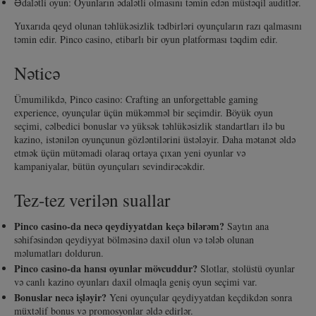
Ədalətli oyun: Oyunların ədalətli olmasını təmin edən müstəqil auditlər.
Yuxarıda qeyd olunan təhlükəsizlik tədbirləri oyunçuların razı qalmasını
təmin edir. Pinco casino, etibarlı bir oyun platforması təqdim edir.
Nəticə
Ümumilikdə, Pinco casino: Crafting an unforgettable gaming
experience, oyunçular üçün mükəmməl bir seçimdir. Böyük oyun
seçimi, cəlbedici bonuslar və yüksək təhlükəsizlik standartları ilə bu
kazino, istənilən oyunçunun gözləntilərini üstələyir. Daha mətanət əldə
etmək üçün mütəmadi olaraq ortaya çıxan yeni oyunlar və
kampaniyalar, bütün oyunçuları sevindirəcəkdir.
Tez-tez verilən suallar
Pinco casino-da necə qeydiyyatdan keçə bilərəm?
Saytın ana
səhifəsindən qeydiyyat bölməsinə daxil olun və tələb olunan
məlumatları doldurun.
Pinco casino-da hansı oyunlar mövcuddur?
Slotlar, stolüstü oyunlar
və canlı kazino oyunları daxil olmaqla geniş oyun seçimi var.
Bonuslar necə işləyir?
Yeni oyunçular qeydiyyatdan keçdikdən sonra
müxtəlif bonus və promosyonlar əldə edirlər.