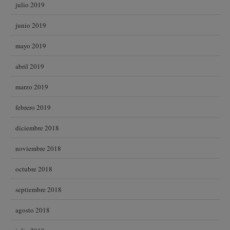
julio 2019
junio 2019
mayo 2019
abril 2019
marzo 2019
febrero 2019
diciembre 2018
noviembre 2018
octubre 2018
septiembre 2018
agosto 2018