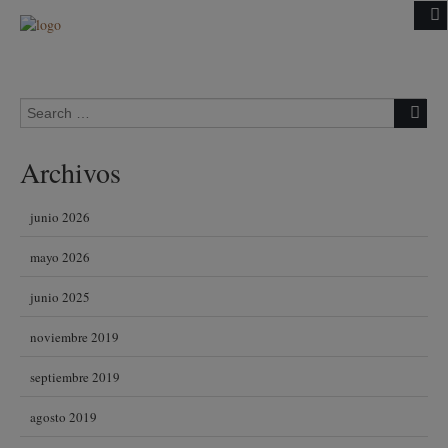
Skip to content
Search for:
Archivos
junio 2026
mayo 2026
junio 2025
noviembre 2019
septiembre 2019
agosto 2019