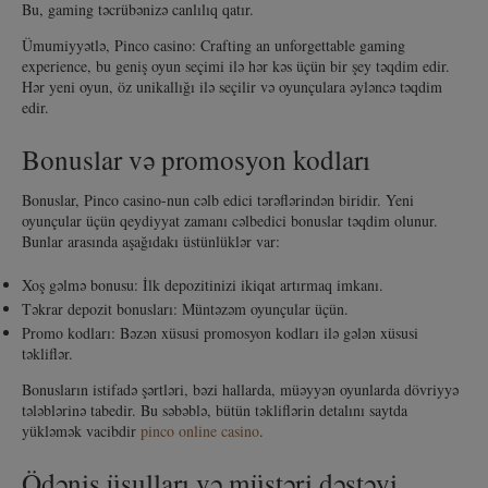
Bu, gaming təcrübənizə canlılıq qatır.
Ümumiyyətlə, Pinco casino: Crafting an unforgettable gaming
experience, bu geniş oyun seçimi ilə hər kəs üçün bir şey təqdim edir.
Hər yeni oyun, öz unikallığı ilə seçilir və oyunçulara əyləncə təqdim
edir.
Bonuslar və promosyon kodları
Bonuslar, Pinco casino-nun cəlb edici tərəflərindən biridir. Yeni
oyunçular üçün qeydiyyat zamanı cəlbedici bonuslar təqdim olunur.
Bunlar arasında aşağıdakı üstünlüklər var:
Xoş gəlmə bonusu: İlk depozitinizi ikiqat artırmaq imkanı.
Təkrar depozit bonusları: Müntəzəm oyunçular üçün.
Promo kodları: Bəzən xüsusi promosyon kodları ilə gələn xüsusi
təkliflər.
Bonusların istifadə şərtləri, bəzi hallarda, müəyyən oyunlarda dövriyyə
tələblərinə tabedir. Bu səbəblə, bütün təkliflərin detalını saytda
yükləmək vacibdir
pinco online casino
.
Ödəniş üsulları və müştəri dəstəyi