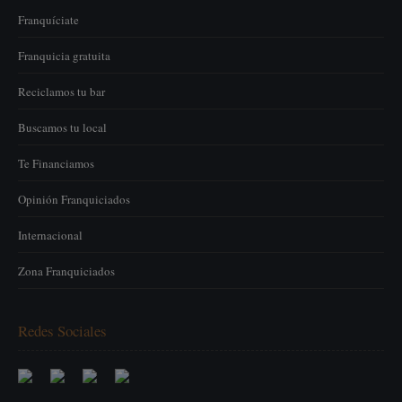
Franquíciate
Franquicia gratuita
Reciclamos tu bar
Buscamos tu local
Te Financiamos
Opinión Franquiciados
Internacional
Zona Franquiciados
Redes Sociales