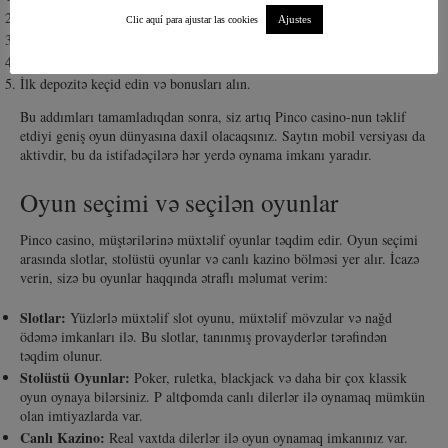
Qeydiyyat düyməsini basın.
Ajustes
Clic aquí para ajustar las cookies
Müvafiq məlumatları doldurun.
E-poçt doğrulamasını tamamlayın.
İlk depozitə keçid edin və bonusları alın.
Bu addımları tamamladıqdan sonra, siz artıq Pinco casino-nun təklif
etdiyi geniş oyun dünyasına daxil olacaqsınız. Saytın mobil versiyası da
aktivdir, bu da istifadəçilərə hər yerdə oynama imkanı yaradır.
Oyun seçimi və seçilən oyunlar
Pinco casino, müştərilərinə müxtəlif oyunlar təqdim edir. Oyun seçimi
arasında slotlar, stolüstü oyunlar və canlı kazino bölməsi yer alır. İcazə
verin, sizə bu oyunlar haqqında ətraflı məlumat verim:
Slotlar:
Yüzlərlə müxtəlif slot oyunu, müxtəlif mövzular və nağd
ödəmə imkanları ilə. Bu slotlar, tanınmış provayderlər tərəfindən
təqdim olunur.
Stolüstü Oyunlar:
Poker, ruletka, blackjack və daha bir çox klassik
oyun oynaya bilərsiniz. P altфomda canlı dilerlər ilə oynamaq mümkün
olan imtiyazlarda var.
Canlı Kazino:
Real vaxtda dilerlər ilə oyun oynamaq imkanınız var.