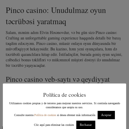
Pinco casino: Unudulmaz oyun
təcrübəsi yaratmaq
Salam, mənim adım Elvin Həsənovdur, və bu gün sizə Pinco casino:
Crafting an unforgettable gaming experience haqqında detallı bir baxış
təqdim edəcəyəm. Pinco casino, müasir onlayn oyun dünyasında bir
müvəffəqiyyət hekayəsidir. Bu kazino, həm yeni oyunçulara, həm də
təcrübəli qazanclılara hitap edir. İstifadəçilər, burada geniş oyun seçimi,
cəlbedici bonus təklifləri və mükəmməl müştəri dəstəyi ilə unudulmaz
bir təcrübə yaşayacaqlar.
Pinco casino veb-saytı və qeydiyyat
prosesi
Política de cookies
Pinco casino-nun veb-saytı, istifadəçi dostu interfeysi ilə diqqət çəkir.
Utilizamos cookies propias y de terceros para mejorar nuestros servicios. Si continúa navegando
Saytın dizaynı sadə, lakin cəlbedicidir. Oyunçular asanlıqla diqqət
consideramos que acepta su uso.
mərkəzinə çatan oyunlara, promosyonlara və xəbərlərə daxil ola bilərlər.
Aceptar
Qeydiyyat prosesi çox sadədir, bir neçə addımda tamamlanır:
Consulte nuestra
Política de cookies
si desea obtener más información
Rechazar
Clic aquí para eliminar las cookies
Rəsmi Pinco casino saytına daxil olun.