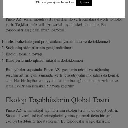
Ajustes
Clic aquí para ajustar las cookies
Layihələrin Səhnəsi: Sosial Təşəbbüslər
Pinco AZ, sosial məsuliyyət layihələri ilə yerli icmalara dəyərli töhfələr
verir. Təşkilat, müxtəlif üzrə sosial təşəbbüsləri ilə tanınır. Bu
təşəbbüslər aşağıdakılardan ibarətdir:
Təhsil sahəsində yeni proqramların yaradılması və dəstəklənməsi
Sağlamlıq xidmətlərinin genişləndirilməsi
Ekoloji təhsilin təşviqi
Kənd yerlərində iqtisadi inkişafın dəstəklənməsi
Bu layihələr sayəsində, Pinco AZ, gənclərin təhsili və sağlamlıq
şürüfini artırır, eyni zamanda, yerli iqtisadiyyatın inkişafına da kömək
edir. Hər bir layihə, cəmiyyətin tələblərinə uyğun olaraq hazırlanır və
icma üzvlərinin iştirakı ilə həyata keçirilir.
Ekoloji Təşəbbüslərin Qlobal Təsiri
Pinco AZ, icma inkişaf layihələrinin ekoloji tərəfinə də diqqət yetirir.
Şirkət, davamlı inkişaf prinsiplərini yerinə yetirmək üçün bir sıra
ekoloji təşəbbüslər həyata keçirir. Bu təşəbbüslər aşağıdakılardır: