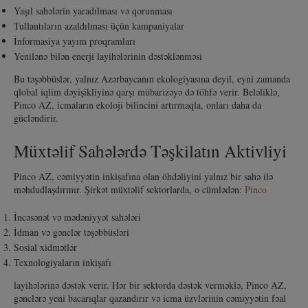
Yaşıl sahələrin yaradılması və qorunması
Tullantıların azaldılması üçün kampaniyalar
İnformasiya yayım proqramları
Yenilənə bilən enerji layihələrinin dəstəklənməsi
Bu təşəbbüslər, yalnız Azərbaycanın ekologiyasına deyil, eyni zamanda
qlobal iqlim dəyişikliyinə qarşı mübarizəyə də töhfə verir. Beləliklə,
Pinco AZ, icmaların ekoloji bilincini artırmaqla, onları daha da
gücləndirir.
Müxtəlif Sahələrdə Təşkilatın Aktivliyi
Pinco AZ, cəmiyyətin inkişafına olan öhdəliyini yalnız bir sahə ilə
məhdudlaşdırmır. Şirkət müxtəlif sektorlarda, o cümlədən:
Pinco
İncəsənət və mədəniyyət sahələri
İdman və gənclər təşəbbüsləri
Sosial xidmətlər
Texnologiyaların inkişafı
layihələrinə dəstək verir. Hər bir sektorda dəstək verməklə, Pinco AZ,
gənclərə yeni bacarıqlar qazandırır və icma üzvlərinin cəmiyyətin fəal