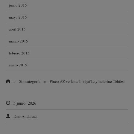
junio 2015
mayo 2015
abril 2015
marzo 2015
febrero 2015
enero 2015
»
»
Sin categoría
Pinco AZ və İcma İnkişaf Layihələrinə Töhfəsi
5 junio, 2026
DaniAndaluza