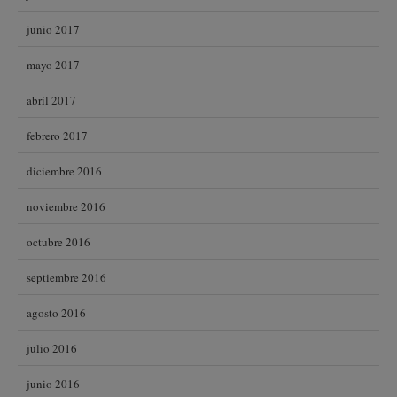
junio 2017
mayo 2017
abril 2017
febrero 2017
diciembre 2016
noviembre 2016
octubre 2016
septiembre 2016
agosto 2016
julio 2016
junio 2016