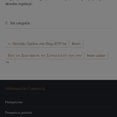
aktualne regulacje.
Sin categoría
←
Heerlijke Spellen met Hoge RTP bij
Bearo
Πώς να Ξεκινήσετε τις Συναλλαγές σας στο
bearo casino
→
Información Comercial
Franquíciate
Franquicia gratuita