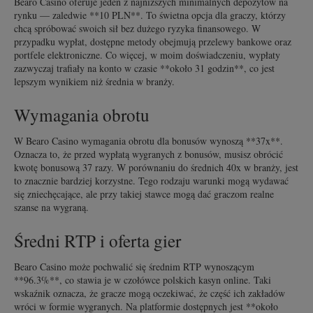
Bearo Casino oferuje jeden z najniższych minimalnych depozytów na
rynku — zaledwie **10 PLN**. To świetna opcja dla graczy, którzy
chcą spróbować swoich sił bez dużego ryzyka finansowego. W
przypadku wypłat, dostępne metody obejmują przelewy bankowe oraz
portfele elektroniczne. Co więcej, w moim doświadczeniu, wypłaty
zazwyczaj trafiały na konto w czasie **około 31 godzin**, co jest
lepszym wynikiem niż średnia w branży.
Wymagania obrotu
W Bearo Casino wymagania obrotu dla bonusów wynoszą **37x**.
Oznacza to, że przed wypłatą wygranych z bonusów, musisz obrócić
kwotę bonusową 37 razy. W porównaniu do średnich 40x w branży, jest
to znacznie bardziej korzystne. Tego rodzaju warunki mogą wydawać
się zniechęcające, ale przy takiej stawce mogą dać graczom realne
szanse na wygraną.
Średni RTP i oferta gier
Bearo Casino może pochwalić się średnim RTP wynoszącym
**96.3%**, co stawia je w czołówce polskich kasyn online. Taki
wskaźnik oznacza, że gracze mogą oczekiwać, że część ich zakładów
wróci w formie wygranych. Na platformie dostępnych jest **około