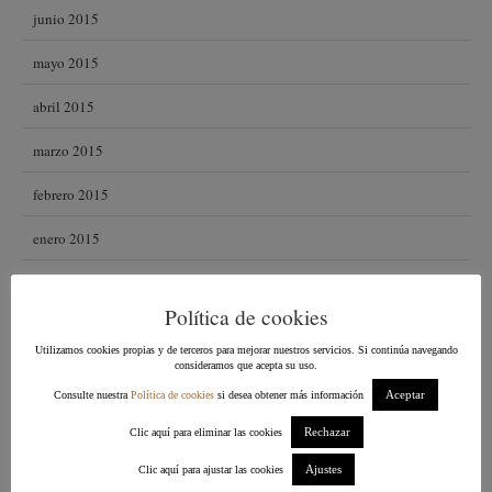
junio 2015
mayo 2015
abril 2015
marzo 2015
febrero 2015
enero 2015
»
»
Sin categoría
Bearo casino
– Jak Wypłacić Wygrane do 2025?
Política de cookies
Utilizamos cookies propias y de terceros para mejorar nuestros servicios. Si continúa navegando
consideramos que acepta su uso.
11 junio, 2026
Aceptar
Consulte nuestra
Política de cookies
si desea obtener más información
DaniAndaluza
Rechazar
Clic aquí para eliminar las cookies
Ajustes
Key facts:
Clic aquí para ajustar las cookies
Min depozyt 10 PLN | Wymagania obrotu 37x | Średni RTP