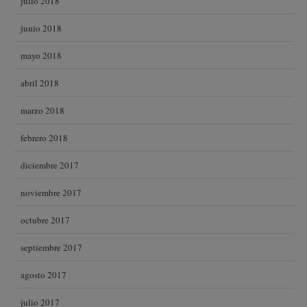
julio 2018
junio 2018
mayo 2018
abril 2018
marzo 2018
febrero 2018
diciembre 2017
noviembre 2017
octubre 2017
septiembre 2017
agosto 2017
julio 2017