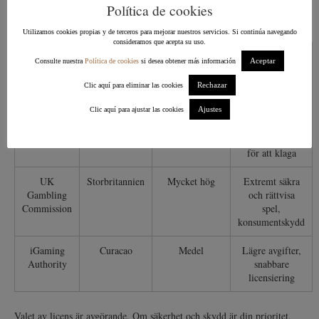
på Curacao. Varje licens ger olika nivåer av säkerhet och reglering. Här
Política de cookies
är en översikt över de mest kända licenserna i EU:
Utilizamos cookies propias y de terceros para mejorar nuestros servicios. Si continúa navegando
consideramos que acepta su uso.
Licens
Utfärdande
Regleringsnivå
Fördelar
Aceptar
Consulte nuestra
Política de cookies
si desea obtener más información
myndighet
Rechazar
Clic aquí para eliminar las cookies
Malta
Malta
Hög
Stränga regler,
Ajustes
Gaming
Clic aquí para ajustar las cookies
hög
Authority
spelarskydd,
enkel procedur
för att klaga
UK
Storbritannien
Mycket hög
Extremt säkra
Gambling
och rättvisa
Commission
spel,
konsumentskydd
iGaming
Curacao
Medel
Lägre avgifter,
Authority
snabbare
licensiering
Valet av licens är avgörande. Om säkerhet och skydd är din prioritet,