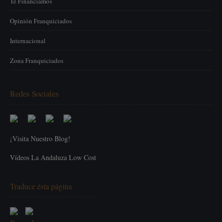
Te Financiamos
Opinión Franquiciados
Internacional
Zona Franquiciados
Redes Sociales
¡Visita Nuestro Blog!
Vídeos La Andaluza Low Cost
Traduce ésta página