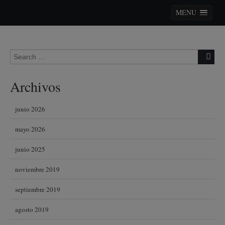
MENU
Skip to content
Search for:
Archivos
junio 2026
mayo 2026
junio 2025
noviembre 2019
septiembre 2019
agosto 2019