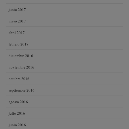
junio 2017
mayo 2017
abril 2017
febrero 2017
diciembre 2016
noviembre 2016
octubre 2016
septiembre 2016
agosto 2016
julio 2016
junio 2016