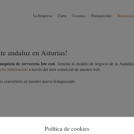
La Empresa
Carta
Locales
Franquíciate
Reuniones
te andaluz en Asturias!
anquicia de cervecería low cost
. Gracias al modelo de negocio de la Andaluz
cita información
a través del área comercial de nuestra web.
 convertirte en nuestro nuevo franquiciado.
Política de cookies