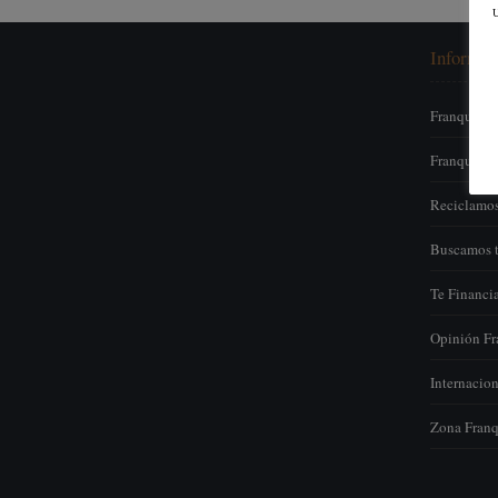
U
Informac
Franquícia
Franquicia 
Reciclamos
Buscamos t
Te Financi
Opinión Fr
Internacion
Zona Franq