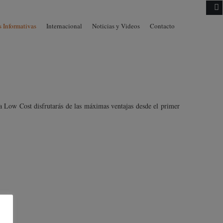
Skip to
 Informativas
Internacional
Noticias y Videos
Contacto
content
a Low Cost disfrutarás de las máximas ventajas desde el primer