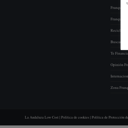
U
Franquícia
Franquicia 
Reciclamos
Buscamos t
Te Financi
Opinión Fr
Internacion
Zona Franq
La Andaluza Low Cost |
Política de cookies
|
Política de Protección d